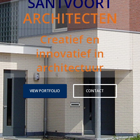
SANTVOORT
ARCHITECTEN
Creatief en
innovatief in
architectuur
VIEW PORTFOLIO
CONTACT