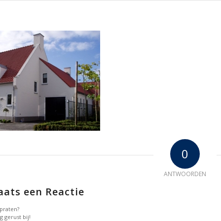
0
ANTWOORDEN
aats een Reactie
praten?
g gerust bij!