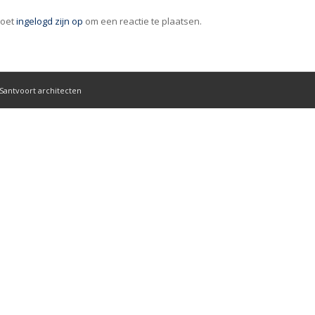
moet
ingelogd zijn op
om een reactie te plaatsen.
 Santvoort architecten