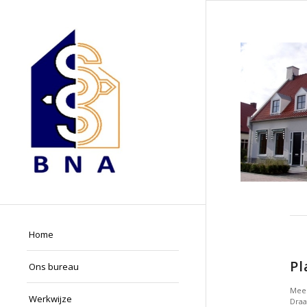
Home
Pl
Ons bureau
Mee
Werkwijze
Draa